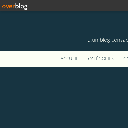
...un blog consa
ACCUEIL
CATÉGORIES
C