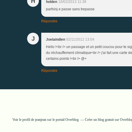
H
holden
18/02/2013 11:38
parfoisj e passe sans trepasse
Répondre
J
Joelaindien
02/11/2012 13:04
Hello !<br /> un passage et un petit coucou pour te si
du réchauffement climatique<br /> j'ai fait une carte d
certains points !<br /> @+
Répondre
Voir le profil de
jeanjean
sur le portail Overblog
Créer un blog gratuit sur Overblo