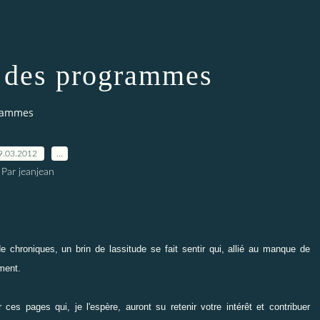
n des programmes
grammes
9.03.2012
…
Par jeanjean
de chroniques, un brin de lassitude se fait sentir qui, allié au manque de
ment.
es pages qui, je l'espère, auront su retenir votre intérêt et contribuer