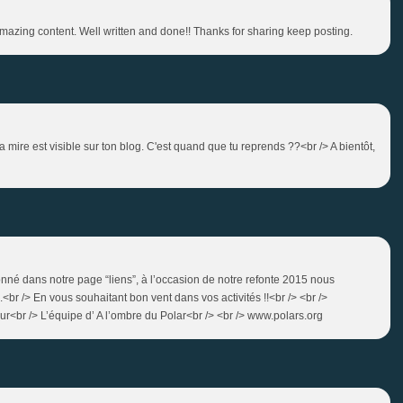
amazing content. Well written and done!! Thanks for sharing keep posting.
 mire est visible sur ton blog. C'est quand que tu reprends ??<br /> A bientôt,
onné dans notre page “liens”, à l’occasion de notre refonte 2015 nous
<br /> En vous souhaitant bon vent dans vos activités !!<br /> <br />
our<br /> L’équipe d’ A l’ombre du Polar<br /> <br /> www.polars.org