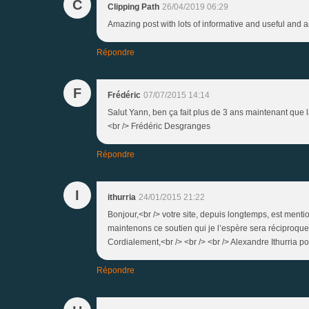
C
Clipping Path
26/04/2019 06:29
Amazing post with lots of informative and useful and 
Répondre
F
Frédéric
07/07/2015 14:14
Salut Yann, ben ça fait plus de 3 ans maintenant que la
<br /> Frédéric Desgranges
Répondre
I
ithurria
24/01/2015 21:22
Bonjour,<br /> votre site, depuis longtemps, est menti
maintenons ce soutien qui je l’espère sera réciproque.
Cordialement,<br /> <br /> <br /> Alexandre Ithurria p
Répondre