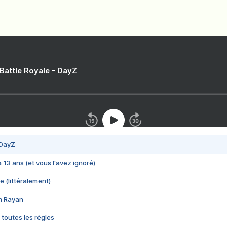
 Battle Royale - DayZ
 DayZ
 a 13 ans (et vous l'avez ignoré)
e (littéralement)
im Rayan
 toutes les règles