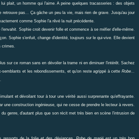
ui plait, un homme qui l'aime. A peine quelques tracasseries : des objets
ne retrouve pas... Ça gâche un peu la vie, mais rien de grave. Jusqu'au jour
 exactement comme Sophie l'a rêvé la nuit précédente.
l'envahit. Sophie croit devenir folle et commence à se méfier d'elle-même.
on. Sophie s'enfuit, change d'identité, toujours sur le qui-vive. Elle devient
s crimes.
re plus sur ce roman sans en dévoiler la trame ni en diminuer l'intérêt. Sachez
aux-semblants et les rebondissements, et qu'on reste agrippé à cette
Robe...
.
simulant et dévoilant tour à tour une vérité aussi surprenante qu'effrayante.
ar une construction ingénieuse, qui ne cesse de prendre le lecteur à revers.
 du genre, d'autant plus que son récit met très bien en scène l'intrusion de
s ressorts de la folie et des déviances,
Robe de marié
est un très bon