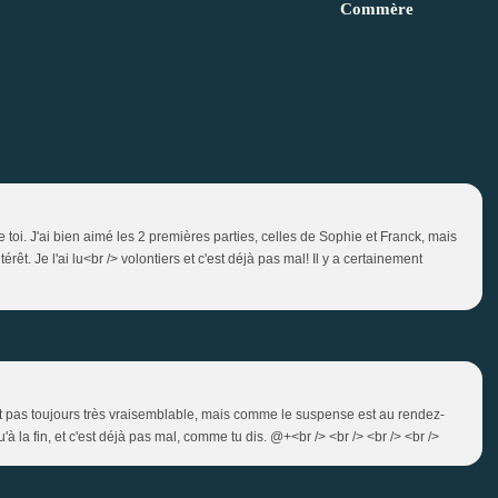
Commère
 toi. J'ai bien aimé les 2 premières parties, celles de Sophie et Franck, mais
êt. Je l'ai lu<br /> volontiers et c'est déjà pas mal! Il y a certainement
n'est pas toujours très vraisemblable, mais comme le suspense est au rendez-
 la fin, et c'est déjà pas mal, comme tu dis. @+<br /> <br /> <br /> <br />