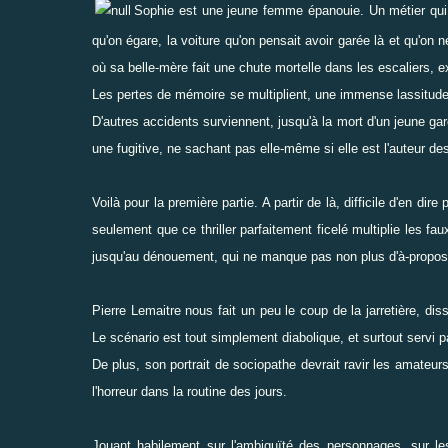
Sophie est une jeune femme épanouie. Un métier qui l
qu'on égare, la voiture qu'on pensait avoir garée là et qu'on 
où sa belle-mère fait une chute mortelle dans les escaliers,
Les pertes de mémoire se multiplient, une immense lassitude 
D'autres accidents surviennent, jusqu'à la mort d'un jeune garç
une fugitive, ne sachant pas elle-même si elle est l'auteur de
Voilà pour la première partie. A partir de là, difficile d'en di
seulement que ce thriller parfaitement ficelé multiplie les f
jusqu'au dénouement, qui ne manque pas non plus d'à-propos
Pierre Lemaitre nous fait un peu le coup de la jarretière, dis
Le scénario est tout simplement diabolique, et surtout servi p
De plus, son portrait de sociopathe devrait ravir les amateurs
l'horreur dans la routine des jours.
Jouant habilement sur l'ambiguïté des personnages, sur le