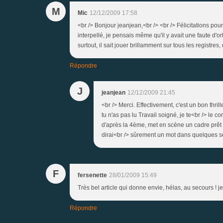
M
Mic
12/12/2009 17:58
<br /> Bonjour jeanjean,<br /> <br /> Félicitations pour 
interpellé, je pensais même qu'il y avait une faute d'or
surtout, il sait jouer brillamment sur tous les registres
Répondre
J
jeanjean
12/12/2009 21:45
<br /> Merci. Effectivement, c'est un bon thri
tu n'as pas lu Travail soigné, je te<br /> le co
d'après la 4ème, met en scène un cadre prêt à
dirai<br /> sûrement un mot dans quelques s
F
fersenette
28/01/2009 15:49
Très bel article qui donne envie, hélas, au secours ! j
Répondre