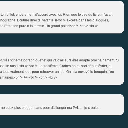
ton billet, entièrement d'accord avec toi. Rien que le titre du livre, m'avait
thographe. Ecriture directe, vivante, il<br /> excelle dans les dialogues,
, de l'émotion pure à la terreur. Un grand polar!<br /> <br /> <br />
ller, très "cinématographique" et qui va d'ailleurs être adapté prochainement. Si
nseille aussi.<br /> <br /> Le troisième, Cadres noirs, sort début février, et,
 tout, vraiment tout, pour retrouver un job. On m'a envoyé le bouquin, j'en
emaines.<br /> @+<br /> <br /> <br />
e ne peux plus blogger sans peur d'allonger ma PAL .... je croule...