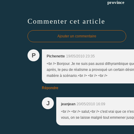
province
Commenter cet article
Ajouter un commentaire
P
Pichenette
19/05/2010 23:35
<br /> Bonjour. Je ne suis pas aussi dithyrambique que
après, le peu de réalisme a provoqué un certain désintér
matière à scénario.<br /> <br /> <br />
Répondre
J
jeanjean
20/05/2010 16:09
<br /> <br /> salut,<br /> c'est vrai que ce 
vous, on se laisse malgré tout emmener jusqu'à