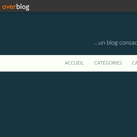
...un blog consa
ACCUEIL
CATÉGORIES
C